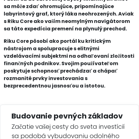
sa môže zdať ohromujúce, pripomínajúce
labyrintový graf, ktorý láka neohrozených. Avšak
s Riku Core ako vaším neomylným navigátorom
sa táto expedícia premení na plynulý prechod.
Riku Core pôsobí ako portál ku kritickým
nástrojom a spolupracuje s elitnými
vzdelávacími subjektmi na odhaľovaní zložitosti
finančných podnikov. Svojim používateľom
poskytuje schopnosť prechádzať a chápať
rozmanité prvky investovania s
bezprecedentnou jasnosťou a istotou.
Budovanie pevných základov
Začatie vašej cesty do sveta investícií
sa podobá vybudovaniu odolného