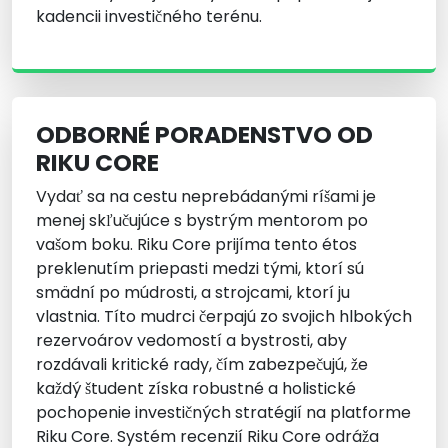
kadencii investičného terénu.
ODBORNÉ PORADENSTVO OD
RIKU CORE
Vydať sa na cestu neprebádanými ríšami je
menej skľučujúce s bystrým mentorom po
vašom boku. Riku Core prijíma tento étos
preklenutím priepasti medzi tými, ktorí sú
smädní po múdrosti, a strojcami, ktorí ju
vlastnia. Títo mudrci čerpajú zo svojich hlbokých
rezervoárov vedomostí a bystrosti, aby
rozdávali kritické rady, čím zabezpečujú, že
každý študent získa robustné a holistické
pochopenie investičných stratégií na platforme
Riku Core. Systém recenzií Riku Core odráža