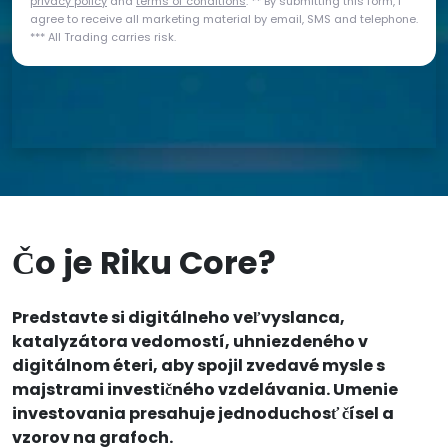
privacy policy
and
terms of conditions
. ** By submitting this form, I
agree to receive all marketing material by email, SMS and telephone.
*** All Trading carries risk.
Čo je Riku Core?
Predstavte si digitálneho veľvyslanca,
katalyzátora vedomostí, uhniezdeného v
digitálnom éteri, aby spojil zvedavé mysle s
majstrami investičného vzdelávania. Umenie
investovania presahuje jednoduchosť čísel a
vzorov na grafoch.