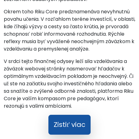
Okrem toho Riku Core predznamenáva nevyhnutnú
povahu učenia. V rozľahlom teréne investícií, v oblasti,
kde číhajú výzvy a cesty sa často krútia, je prvoradá
schopnosť robiť informované rozhodnutia. Rýchle
reflexy musia byť vyvážené neochvejným záväzkom k
vzdelávaniu a premyslenej analýze.
V srdci tejto finančnej odysey leží sila vzdelávania a
záväzok webovej stránky nasmerovať hľadačov k
optimálnym vzdelávacím pokladom je neochvejný. Či
už ste na začiatku svojho investičného hľadania alebo
sa snažíte o zvýšené odborné znalosti, platforma Riku
Core je vaším kompasom pre pedagógov, ktorí
rezonujú s vašimi ambíciami.
Zistiť viac