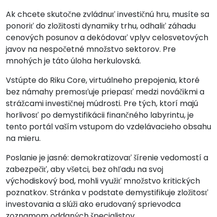
Ak chcete skutočne zvládnuť investičnú hru, musíte sa
ponoriť do zložitosti dynamiky trhu, odhaliť záhadu
cenových posunov a dekódovať vplyv celosvetových
javov na nespočetné množstvo sektorov. Pre
mnohých je táto úloha herkulovská.
Vstúpte do Riku Core, virtuálneho prepojenia, ktoré
bez námahy premosťuje priepasť medzi nováčikmi a
strážcami investičnej múdrosti. Pre tých, ktorí majú
horlivosť po demystifikácii finančného labyrintu, je
tento portál vaším vstupom do vzdelávacieho obsahu
na mieru.
Poslanie je jasné: demokratizovať šírenie vedomostí a
zabezpečiť, aby všetci, bez ohľadu na svoj
východiskový bod, mohli využiť množstvo kritických
poznatkov. Stránka v podstate demystifikuje zložitosť
investovania a slúži ako erudovaný sprievodca
zoznamom oddaných špecialistov.