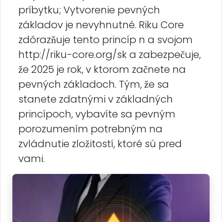
príbytku; Vytvorenie pevných
základov je nevyhnutné. Riku Core
zdôrazňuje tento princíp n a svojom
http://riku-core.org/sk a zabezpečuje,
že 2025 je rok, v ktorom začnete na
pevných základoch. Tým, že sa
stanete zdatnými v základných
princípoch, vybavíte sa pevným
porozumením potrebným na
zvládnutie zložitostí, ktoré sú pred
vami.