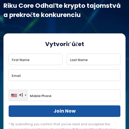
Riku Core Odhaľte krypto tajomstvá
a prekročte konkurenciu
Vytvoriť účet
+1
United
States
+1
* By submitting you confirm that you've read and accepted the