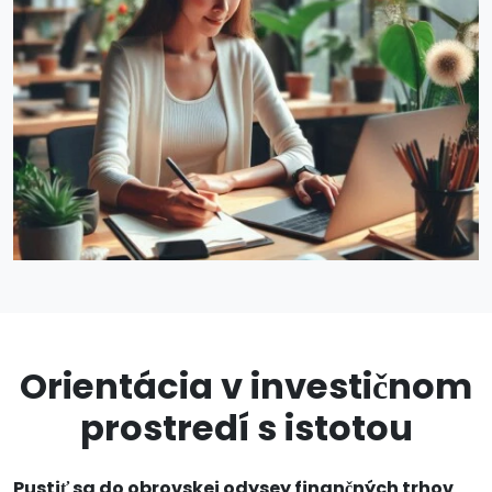
Orientácia v investičnom
prostredí s istotou
Pustiť sa do obrovskej odysey finančných trhov