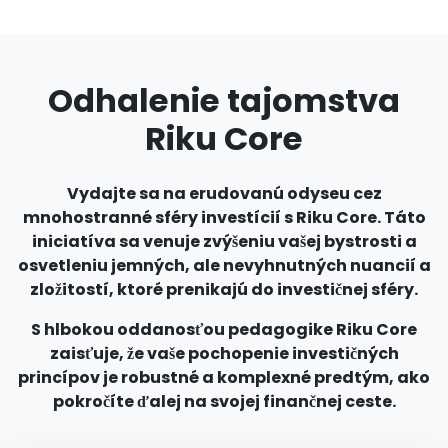
Odhalenie tajomstva
Riku Core
Vydajte sa na erudovanú odyseu cez
mnohostranné sféry investícií s Riku Core. Táto
iniciatíva sa venuje zvýšeniu vašej bystrosti a
osvetleniu jemných, ale nevyhnutných nuancií a
zložitostí, ktoré prenikajú do investičnej sféry.
S hlbokou oddanosťou pedagogike Riku Core
zaisťuje, že vaše pochopenie investičných
princípov je robustné a komplexné predtým, ako
pokročíte ďalej na svojej finančnej ceste.