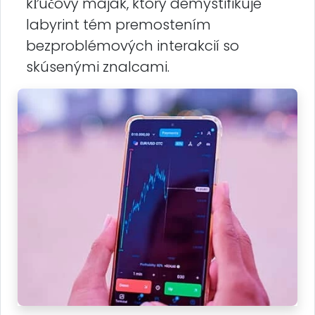
kľúčový maják, ktorý demystifikuje
labyrint tém premostením
bezproblémových interakcií so
skúsenými znalcami.