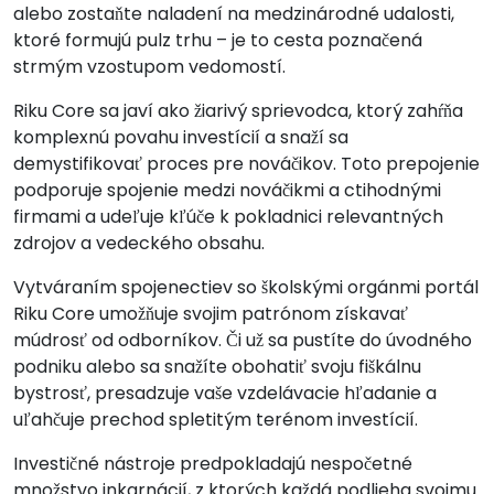
alebo zostaňte naladení na medzinárodné udalosti,
ktoré formujú pulz trhu – je to cesta poznačená
strmým vzostupom vedomostí.
Riku Core sa javí ako žiarivý sprievodca, ktorý zahŕňa
komplexnú povahu investícií a snaží sa
demystifikovať proces pre nováčikov. Toto prepojenie
podporuje spojenie medzi nováčikmi a ctihodnými
firmami a udeľuje kľúče k pokladnici relevantných
zdrojov a vedeckého obsahu.
Vytváraním spojenectiev so školskými orgánmi portál
Riku Core umožňuje svojim patrónom získavať
múdrosť od odborníkov. Či už sa pustíte do úvodného
podniku alebo sa snažíte obohatiť svoju fiškálnu
bystrosť, presadzuje vaše vzdelávacie hľadanie a
uľahčuje prechod spletitým terénom investícií.
Investičné nástroje predpokladajú nespočetné
množstvo inkarnácií, z ktorých každá podlieha svojmu