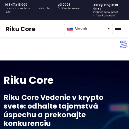
14 847 z 15 000
Júl 2026
Zaregistrujte sa
dnes
miest už obsadených – zostáva len
Ďalšie otvorenie
153!
Obmedzený počet
miest k dispozícii
Riku Core
Slovak
Riku Core
Riku Core Vedenie v krypto
svete: odhalte tajomstvá
úspechu a prekonajte
konkurenciu