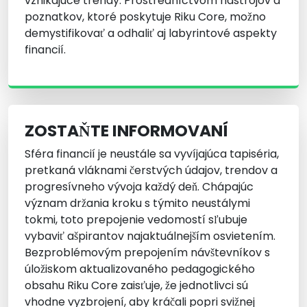
vznikajúce trendy. Prostredníctvom nástrojov a
poznatkov, ktoré poskytuje Riku Core, možno
demystifikovať a odhaliť aj labyrintové aspekty
financií.
ZOSTAŇTE INFORMOVANÍ
Sféra financií je neustále sa vyvíjajúca tapiséria,
pretkaná vláknami čerstvých údajov, trendov a
progresívneho vývoja každý deň. Chápajúc
význam držania kroku s týmito neustálymi
tokmi, toto prepojenie vedomostí sľubuje
vybaviť ašpirantov najaktuálnejším osvietením.
Bezproblémovým prepojením návštevníkov s
úložiskom aktualizovaného pedagogického
obsahu Riku Core zaisťuje, že jednotlivci sú
vhodne vyzbrojení, aby kráčali popri svižnej