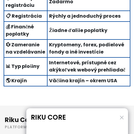
Zadarmo
registráciu
📋 Registrácia
Rýchly a jednoduchý proces
💰 Finančné
Žiadne ďalšie poplatky
poplatky
💱 Zameranie
Kryptomeny, forex, podielové
na vzdelávanie
fondy a iné investície
Internetové, prístupné cez
📊 Typ plošiny
akýkoľvek webový prehliadač
🌎 Krajín
Väčšina krajín – okrem USA
RIKU CORE
Riku Core
PLATFORMA
Podmienky používania