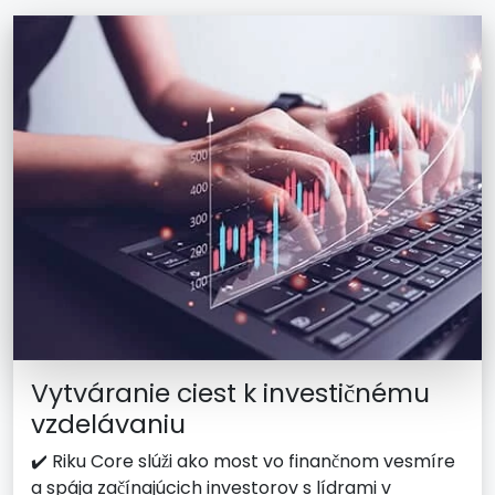
Vytváranie ciest k investičnému
vzdelávaniu
✔️ Riku Core slúži ako most vo finančnom vesmíre
a spája začínajúcich investorov s lídrami v