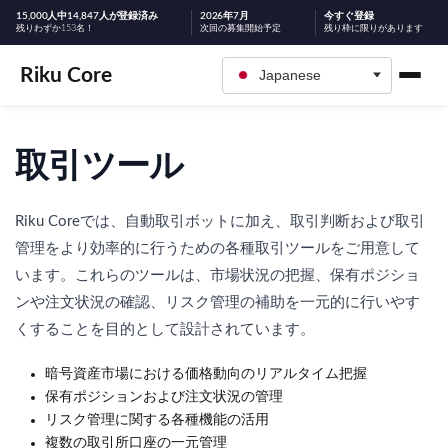
15,000人中14,847人が登録済み
2026年7月
今すぐ登録
残りわずか153名！
次回の募集開始予定
残り枠に限りがあります
Riku Core
Japanese
取引ツール
Riku Coreでは、自動取引ボットに加え、取引判断および取引
管理をより効率的に行うための各種取引ツールをご用意して
います。これらのツールは、市場状況の把握、保有ポジショ
ンや注文状況の確認、リスク管理の補助を一元的に行いやす
くすることを目的として設計されています。
暗号資産市場における価格動向のリアルタイム把握
保有ポジションおよび注文状況の管理
リスク管理に関する各種機能の活用
複数の取引所口座の一元管理