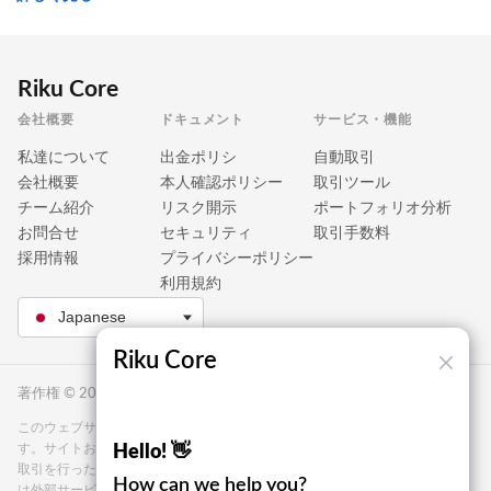
Riku Core
会社概要
ドキュメント
サービス・機能
私達について
出金ポリシ
自動取引
会社概要
本人確認ポリシー
取引ツール
チーム紹介
リスク開示
ポートフォリオ分析
お問合せ
セキュリティ
取引手数料
採用情報
プライバシーポリシー
利用規約
Japanese
Riku Core
著作権 © 2025 Riku Core。無断複写・転載を禁じます。
このウェブサイトはマーケティング目的の一般的な情報プラットフォームで
す。サイトおよびその管理者は、取引、仲介、または投資関連のサービスや
Hello! 👋
取引を行ったり促進したりすることはありません。登録時に、お客様の情報
How can we help you?
は外部サービスプロバイダーと共有される場合があり、金融商品、商品、暗